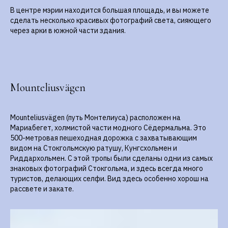
В центре мэрии находится большая площадь, и вы можете
сделать несколько красивых фотографий света, сияющего
через арки в южной части здания.
Mounteliusvägen
Mounteliusvägen (путь Монтелиуса) расположен на
Мариабегет, холмистой части модного Сёдермальма. Это
500-метровая пешеходная дорожка с захватывающим
видом на Стокгольмскую ратушу, Кунгсхольмен и
Риддархольмен. С этой тропы были сделаны одни из самых
знаковых фотографий Стокгольма, и здесь всегда много
туристов, делающих селфи. Вид здесь особенно хорош на
рассвете и закате.