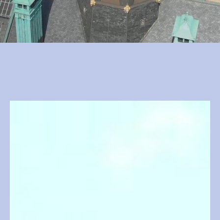
Стокгольм — столица Швец
построена на нескольких 
что делает его идеальным
прекрасно сочетается ста
сочетании с суперсовреме